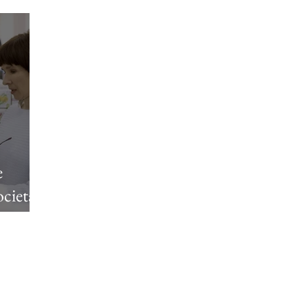
e
ocietà