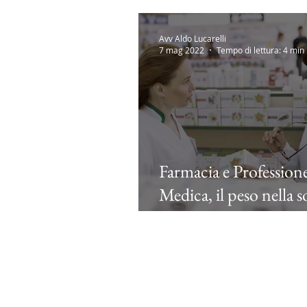
Avv Aldo Lucarelli
7 mag 2022
Tempo di lettura: 4 min
Farmacia e Profession
Medica, il peso nella s
determinerà le
incompatibilità.