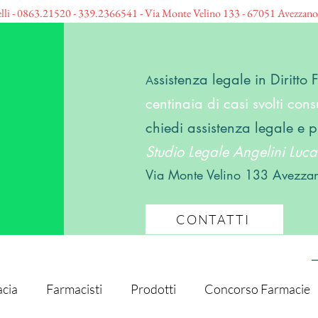
elli - 0863.21520 - 339.2366541 - Via Monte Velino 133 - 67051 Avezzan
ssistenza legale in Diritto
A
centinaia di casi svolti consu
chiedi assistenza legale e p
Studio Legale Angelini Lucar
Via Monte Velino 133 Avezza
CONTATTI
cia
Farmacisti
Prodotti
Concorso Farmacie