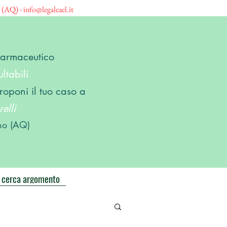
o (AQ) -
info@legaleael.it
 Farmaceutico
ltabili
roponi il tuo caso a
elli
no (AQ)
cerca argomento