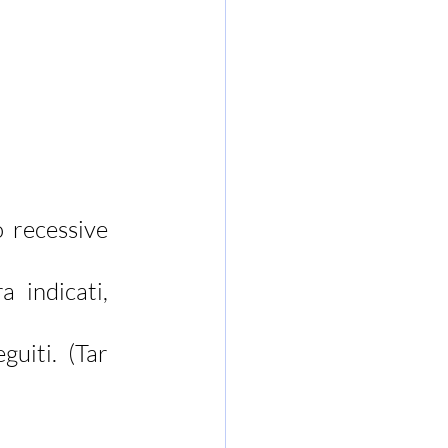
 recessive 
 indicati, 
uiti. (Tar 