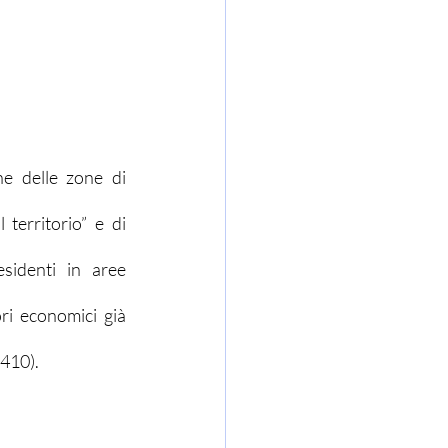
ne delle zone di 
territorio” e di 
esidenti in aree 
ri economici già 
3410).