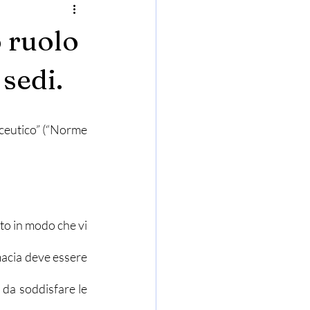
 ruolo
 sedi.
aceutico” (“Norme 
to in modo che vi 
macia deve essere 
da soddisfare le 