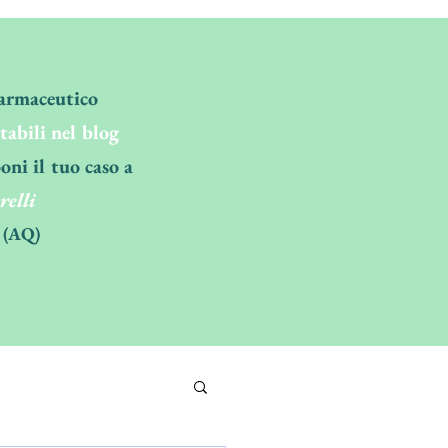
Farmaceutico
ltabili nel blog
oni il tuo caso a
relli
 (AQ)