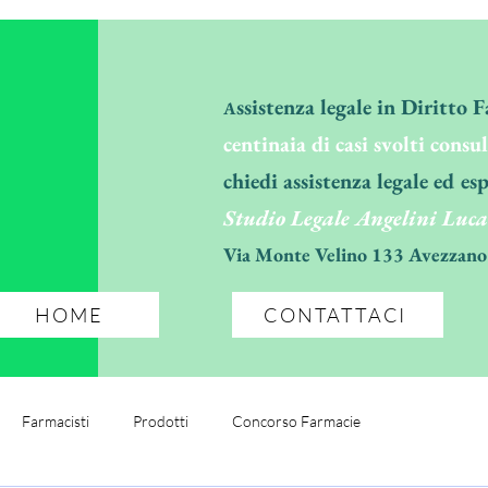
ssistenza legale in Diritto 
A
centinaia di casi svolti consu
chiedi assistenza legale ed esp
Studio Legale Angelini Luca
Via Monte Velino 133 Avezzano
HOME
CONTATTACI
Farmacisti
Prodotti
Concorso Farmacie