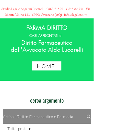
Studio Legale Angelini Lucarelli -
0863.21520 - 339
.2366541 - Via
Monte Velino
133 - 67051
Avezzano (AQ) -
info@legaleael.it
FARMA DIRITTO
CASI AFFRONTATI di
Diritto Farmaceutico
dall'Avvocato Aldo Lucarelli
HOME
cerca argomento
Articoli Diritto Farmaceutico e Farmacia
Tutti i post