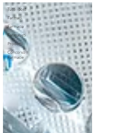
Tutti i post
Farmaci
Farmacia
Farmacisti
Prodotti
Concorso
Farmacie