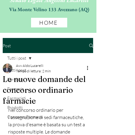
Studio Legale Angelini Lucarelli
Via Monte Velino 133 Avezzano (AQ)
HOME
Post
Tutti i post
Avv Aldo Lucarelli
Tutti i post
Tempo di lettura: 2 min
Le nuove domande del
Farmaci
concorso ordinario
Farmacia
Farmacisti
farmacie
Prodotti
Nel concorso ordinario per 
Concorso Farmacie
l'assegnazione di sedi farmaceutiche, 
la prova d'esame è basata su un test a 
risposte multiple. Le domande 