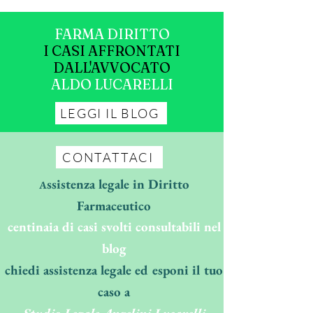
FARMA DIRITTO
I CASI AFFRONTATI
DALL'AVVOCATO
ALDO LUCARELLI
LEGGI IL BLOG
CONTATTACI
ssistenza legale in Diritto
A
Farmaceutico
centinaia di casi svolti consultabili nel
blog
chiedi assistenza legale ed esponi il tuo
caso a