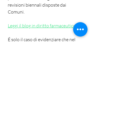
revisioni biennali disposte dai 
Comuni. 
Leggi il blog in diritto farmaceutico 
É solo il caso di evidenziare che nel 
concorso ordinario finiscono le sedi 
non aperte nei precedenti concorsi 
(straordinario e ordinario) 
che siano 
state confermate dai Comuni in fase 
di approvazione e conferma della 
pianta 
organica.
A ciò si aggiunga che a settembre 
2025 sono stati pubblicati i nuovi quiz 
da parte del Ministero con le 
domande ma tali quesiti si 
dovrebbero applicare SOLO ai 