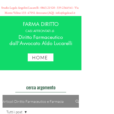
Studio Legale Angelini Lucarelli -
0863.21520 - 339
.2366541 - Via
Monte Velino
133 - 67051
Avezzano (AQ) -
info@legaleael.it
FARMA DIRITTO
CASI AFFRONTATI di
Diritto Farmaceutico
dall'Avvocato Aldo Lucarelli
HOME
cerca argomento
Articoli Diritto Farmaceutico e Farmacia
Tutti i post