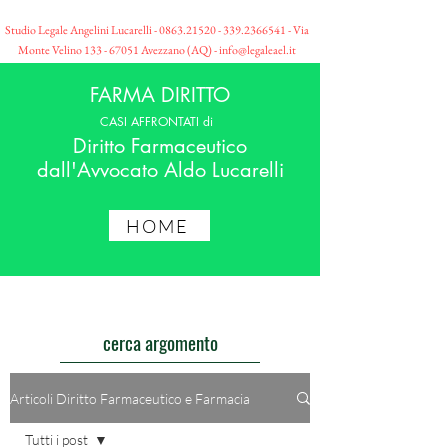
Studio Legale Angelini Lucarelli -
0863.21520 - 339
.2366541 - Via
Monte Velino
133 - 67051
Avezzano (AQ) -
info@legaleael.it
FARMA DIRITTO
CASI AFFRONTATI di
Diritto Farmaceutico
dall'Avvocato Aldo Lucarelli
HOME
cerca argomento
Articoli Diritto Farmaceutico e Farmacia
Tutti i post