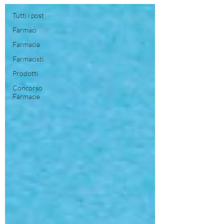
Tutti i post
Farmaci
Farmacia
Farmacisti
Prodotti
Concorso
Farmacie