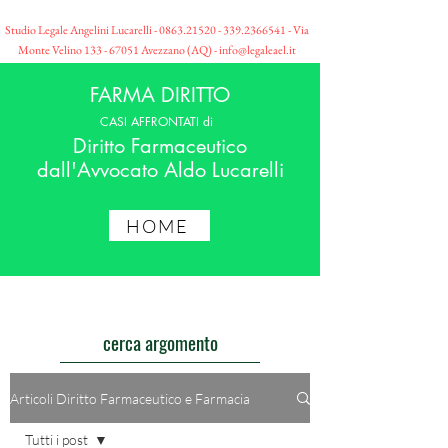
Studio Legale Angelini Lucarelli -
0863.21520 - 339
.2366541 - Via
Monte Velino
133 - 67051
Avezzano (AQ) -
info@legaleael.it
FARMA DIRITTO
CASI AFFRONTATI di
Diritto Farmaceutico
dall'Avvocato Aldo Lucarelli
HOME
cerca argomento
Articoli Diritto Farmaceutico e Farmacia
Tutti i post