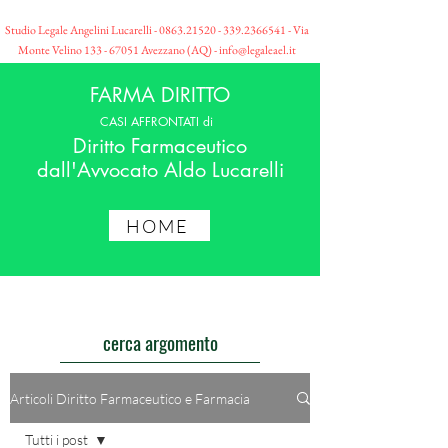
Studio Legale Angelini Lucarelli -
0863.21520 - 339
.2366541 - Via
Monte Velino
133 - 67051
Avezzano (AQ) -
info@legaleael.it
FARMA DIRITTO
CASI AFFRONTATI di
Diritto Farmaceutico
dall'Avvocato Aldo Lucarelli
HOME
cerca argomento
Articoli Diritto Farmaceutico e Farmacia
Tutti i post