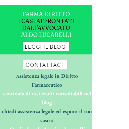
FARMA DIRITTO
I CASI AFFRONTATI
DALL'AVVOCATO
ALDO LUCARELLI
LEGGI IL BLOG
CONTATTACI
ssistenza legale in Diritto
A
Farmaceutico
centinaia di casi svolti consultabili nel
blog
chiedi assistenza legale ed esponi il tuo
caso a