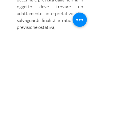
oggetto deve trovare un 
adattamento interpretativo che 
salvaguardi finalità e ratio della 
previsione ostativa;
la titolarità delle farmacie 
assegnate con il concorso 
straordinario (art. 11 D.L. 1/2012) 
ai farmacisti che avevano 
partecipato in associazione, è 
stata conferita da talune Regioni 
ai singoli farmacisti sotto forma di 
co-titolarità unica pro indiviso 
(con successiva legittimazione 
sancita da giurisprudenza univoca 
del Consiglio di Stato), mentre da 
altre Regioni alle società, di 
persone o di capitali, costituite 