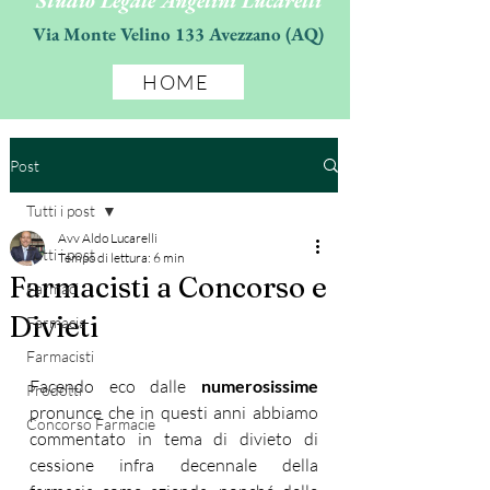
Studio Legale Angelini Lucarelli
Via Monte Velino 133 Avezzano (AQ)
HOME
Post
Tutti i post
Avv Aldo Lucarelli
Tutti i post
Tempo di lettura: 6 min
Farmacisti a Concorso e
Farmaci
Divieti
Farmacia
Farmacisti
Facendo eco dalle 
numerosissime
Prodotti
pronunce che in questi anni abbiamo 
Concorso Farmacie
commentato in tema di divieto di 
cessione infra decennale della 