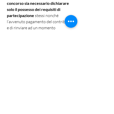
concorso sia necessario dichiarare 
solo il possesso dei requisiti di 
partecipazione
 stessi nonché 
l’avvenuto pagamento del contributo 
e di rinviare ad un momento 
successivo l’integrazione della 
domanda mediante dichiarazione dei 
titoli posseduti, in modo che, qualo­ra 
la Commissione giudicatrice decida, 
come previsto dall’art. 4 comma 2 del 
D.P.C.M 298/1994, di attribuire il 
punteggio per ti­toli ai soli candidati 
che abbiano superato la prova 
attitudina­le, non saranno stati raccolti 
dati personali inutilizzati;
 il numero e la delimitazione 
delle sedi disponibili 
potranno 