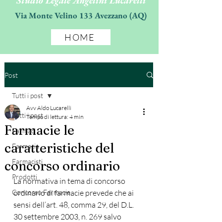
Studio Legale Angelini Lucarelli
Via Monte Velino 133 Avezzano (AQ)
HOME
Post
Tutti i post
Avv Aldo Lucarelli
Tutti i post
Tempo di lettura: 4 min
Farmacie le
Farmaci
caratteristiche del
Farmacia
Farmacisti
concorso ordinario
Prodotti
La normativa in tema di concorso 
Concorso Farmacie
ordinario di farmacie prevede che ai 
sensi dell’art. 48, comma 29, del D.L. 
30 settembre 2003, n. 269 salvo 