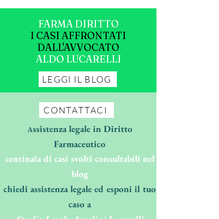
FARMA DIRITTO
I CASI AFFRONTATI
DALL'AVVOCATO
ALDO LUCARELLI
LEGGI IL BLOG
CONTATTACI
ssistenza legale in Diritto
A
Farmaceutico
centinaia di casi svolti consultabili nel
blog
chiedi assistenza legale ed esponi il tuo
caso a