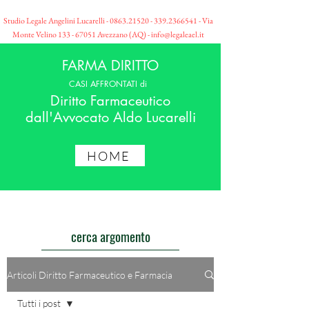
Studio Legale Angelini Lucarelli -
0863.21520 - 339
.2366541 - Via
Monte Velino
133 - 67051
Avezzano (AQ) -
info@legaleael.it
FARMA DIRITTO
CASI AFFRONTATI di
Diritto Farmaceutico
dall'Avvocato Aldo Lucarelli
HOME
cerca argomento
Articoli Diritto Farmaceutico e Farmacia
Tutti i post