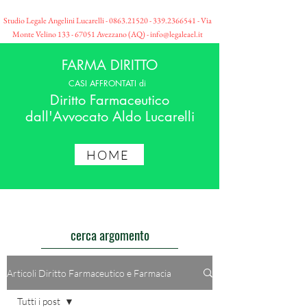
Studio Legale Angelini Lucarelli -
0863.21520 - 339
.2366541 - Via
Monte Velino
133 - 67051
Avezzano (AQ) -
info@legaleael.it
FARMA DIRITTO
CASI AFFRONTATI di
Diritto Farmaceutico
dall'Avvocato Aldo Lucarelli
HOME
cerca argomento
Articoli Diritto Farmaceutico e Farmacia
Tutti i post