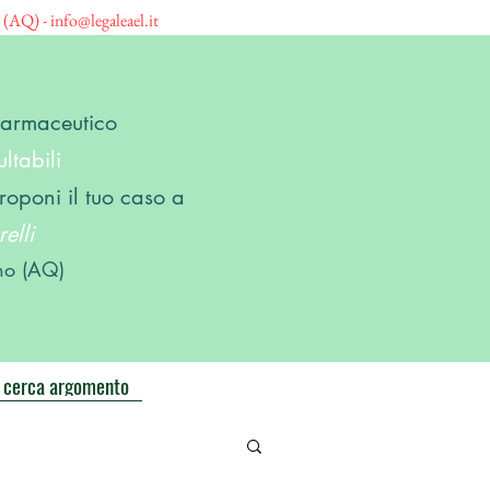
o (AQ) -
info@legaleael.it
 Farmaceutico
ltabili
roponi il tuo caso a
elli
no (AQ)
cerca argomento