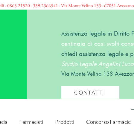
elli - 0863.21520 - 339.2366541 - Via Monte Velino 133 - 67051 Avezzan
ssistenza legale in Diritto
A
centinaia di casi svolti consu
chiedi assistenza legale e p
Studio Legale Angelini Lucar
Via Monte Velino 133 Avezza
CONTATTI
cia
Farmacisti
Prodotti
Concorso Farmacie