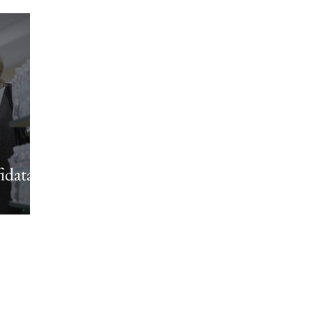
fidata
L e