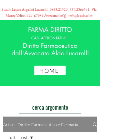
Studio Legale Angelini Lucarelli -
0863.21520 - 339
.2366541 - Via
Monte Velino
133 - 67051
Avezzano (AQ) -
info@legaleael.it
FARMA DIRITTO
CASI AFFRONTATI di
Diritto Farmaceutico
dall'Avvocato Aldo Lucarelli
HOME
cerca argomento
Articoli Diritto Farmaceutico e Farmacia
Tutti i post