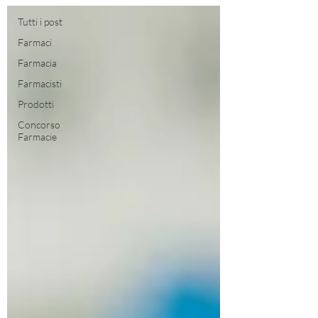
Tutti i post
Farmaci
Farmacia
Farmacisti
Prodotti
Concorso
Farmacie