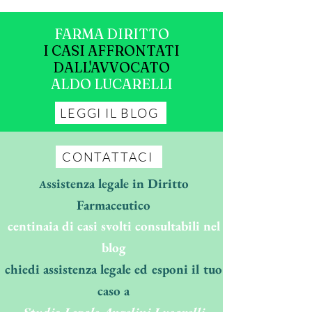
FARMA DIRITTO
I CASI AFFRONTATI
DALL'AVVOCATO
ALDO LUCARELLI
LEGGI IL BLOG
CONTATTACI
ssistenza legale in Diritto
A
Farmaceutico
centinaia di casi svolti consultabili nel
blog
chiedi assistenza legale ed esponi il tuo
caso a