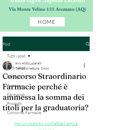
Studio Legale Angelini Lucarelli
Via Monte Velino 133 Avezzano (AQ)
HOME
Post
Tutti i post
Avv Aldo Lucarelli
Tutti i post
Tempo di lettura: 3 min
Concorso Straordinario
Farmaci
Farmacie perché è
Farmacia
Farmacisti
ammessa la somma dei
Prodotti
titoli per la graduatoria?
Concorso Farmacie
Hai un quesito, contattaci senza 