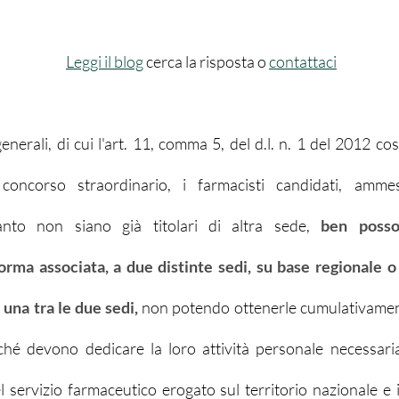
Leggi il blog
 cerca la risposta o 
contattaci
nerali, di cui l'art. 11, comma 5, del d.l. n. 1 del 2012 cost
 concorso straordinario, i farmacisti candidati, ammes
anto non siano già titolari di altra sede,
 ben posson
orma associata, a due distinte sedi, su base regionale o 
una tra le due sedi, 
non potendo ottenerle cumulativamente
poiché devono dedicare la loro attività personale necessari
del servizio farmaceutico erogato sul territorio nazionale e 