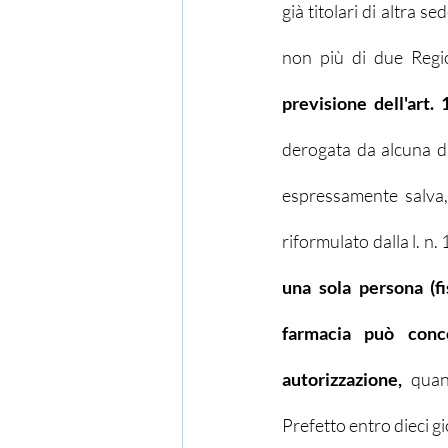
già titolari di altra s
non più di due Regi
previsione dell'art. 
derogata da alcuna di
espressamente salva, 
riformulato dalla l. n.
una sola persona (fis
farmacia può conco
autorizzazione,
 quan
Prefetto entro dieci gi