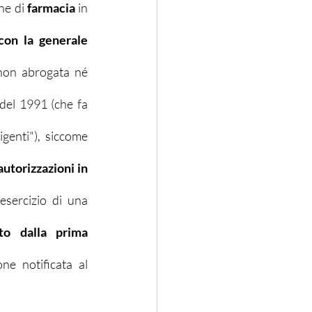
ne di 
farmacia
 in 
con la generale 
non abrogata né 
del 1991 (che fa 
genti"), siccome 
utorizzazioni in 
con la conseguenza che chi sia già autorizzato all'esercizio di una 
to dalla prima 
e notificata al 