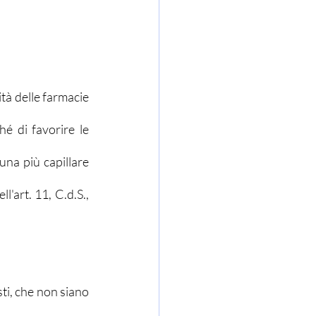
ità delle farmacie 
é di favorire le 
na più capillare 
ll'art. 11, C.d.S., 
sti, che non siano 