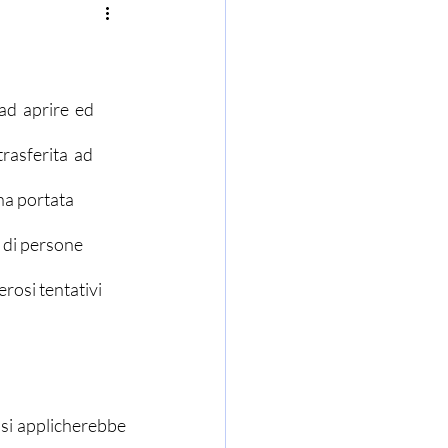
d  aprire  ed   
rasferita  ad 
una portata 
 di persone 
rosi tentativi 
 si applicherebbe 