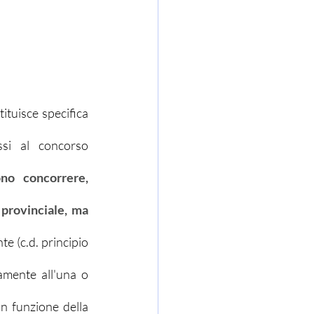
ituisce specifica 
si al concorso 
o concorrere, 
provinciale, ma 
 (c.d. principio 
amente all'una o 
in funzione della 