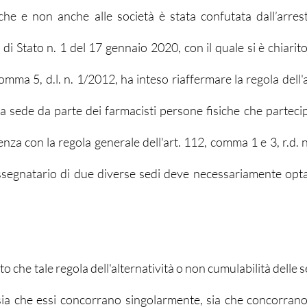
iche e non anche alle società è stata confutata dall’arres
di Stato n. 1 del 17 gennaio 2020, con il quale si è chiarito 
comma 5, d.l. n. 1/2012, ha inteso riaffermare la regola dell'al
ltra sede da parte dei farmacisti persone fisiche che partec
enza con la regola generale dell'art. 112, comma 1 e 3, r.d. 
assegnatario di due diverse sedi deve necessariamente opta
 che tale regola dell'alternatività o non cumulabilità delle sed
 sia che essi concorrano singolarmente, sia che concorrano