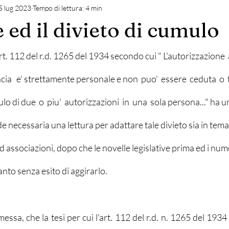
5 lug 2023
Tempo di lettura: 4 min
 ed il divieto di cumulo
© Copyright
art. 112 del r.d. 1265 del 1934 secondo cui " L'autorizzazione  a
cia   e' strettamente personale e non  puo'  essere  ceduta  o  t
umulo di due  o  piu'  autorizzazioni  in  una  sola persona..." ha 
e necessaria una lettura per adattare tale divieto sia in tema
ed associazioni, dopo che le novelle legislative prima ed i nume
anto senza esito di aggirarlo.
essa, che la tesi per cui l'art. 112 del r.d. n. 1265 del 1934