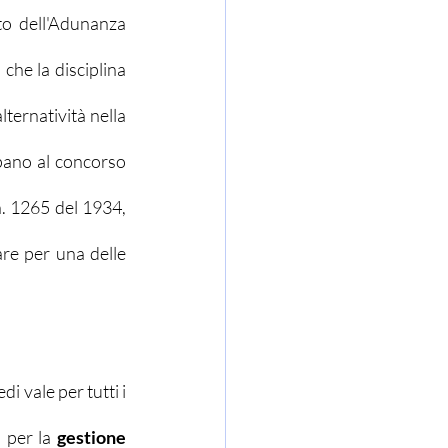
to dell'Adunanza 
che la disciplina 
ternatività nella 
ipano al concorso 
n. 1265 del 1934, 
re per una delle 
i vale per tutti i 
 per la
 gestione 