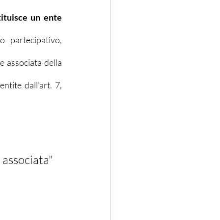
ituisce un ente 
partecipativo, 
comportante il cumulo dei titoli a fini concorsuali inteso ad assicurare la gestione associata della 
tite dall'art. 7, 
associata" 