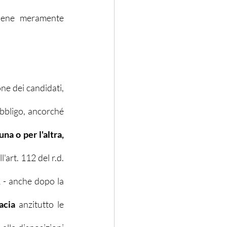
 bene meramente 
ne dei candidati, 
bbligo, ancorché 
a o per l'altra, 
'art. 112 del r.d. 
1 - anche dopo la 
acia
 anzitutto le 