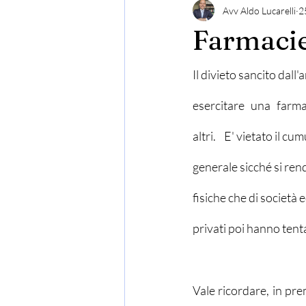
Avv Aldo Lucarelli
2
Farmacie
Il divieto sancito dall'
esercitare   una   farma
altri.    E' vietato il c
generale sicché si rend
fisiche che di società 
privati poi hanno tent
Vale ricordare, in prem