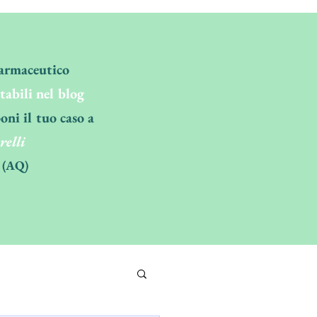
Farmaceutico
ltabili nel blog
oni il tuo caso a
relli
 (AQ)