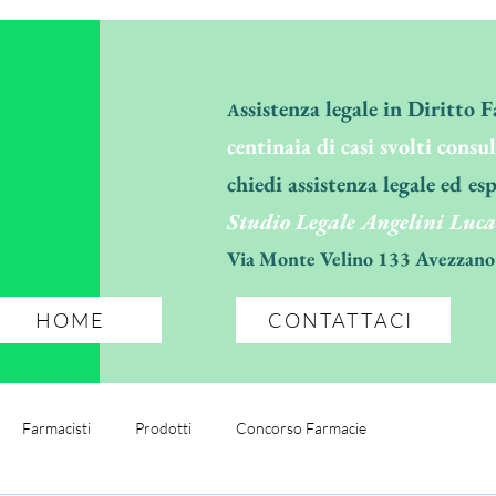
ssistenza legale in Diritto 
A
centinaia di casi svolti consu
chiedi assistenza legale ed esp
Studio Legale Angelini Luca
Via Monte Velino 133 Avezzano
HOME
CONTATTACI
Farmacisti
Prodotti
Concorso Farmacie