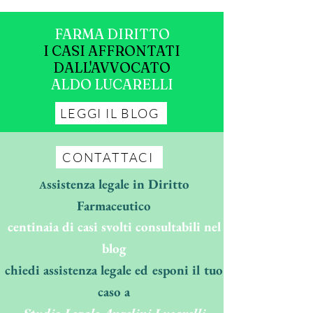
FARMA DIRITTO
I CASI AFFRONTATI
DALL'AVVOCATO
ALDO LUCARELLI
LEGGI IL BLOG
CONTATTACI
ssistenza legale in Diritto
A
Farmaceutico
centinaia di casi svolti consultabili nel
blog
chiedi assistenza legale ed esponi il tuo
caso a