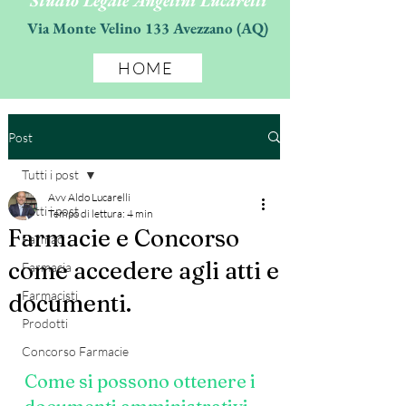
Studio Legale Angelini Lucarelli
Via Monte Velino 133 Avezzano (AQ)
HOME
Post
Tutti i post
Avv Aldo Lucarelli
Tutti i post
Tempo di lettura: 4 min
Farmacie e Concorso
Farmaci
come accedere agli atti e
Farmacia
Farmacisti
documenti.
Prodotti
Concorso Farmacie
Come si possono ottenere i 