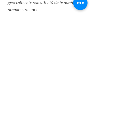
generalizzato sull'attività delle pubbliche 
amministrazioni. 
Si passa quindi da un accesso 
strumentale alla protezione di un 
interesse individuale, nel quale è 
l'interesse pubblico alla trasparenza ad 
essere occasionalmente protetto..
Ecco quindi delineato il 
percorso dell'accesso 
documentale, essenziale 
strumento per la verifica e la 
tutela delle proprie posizioni 
nei confronti di singoli e della 
pubblica amministrazione.