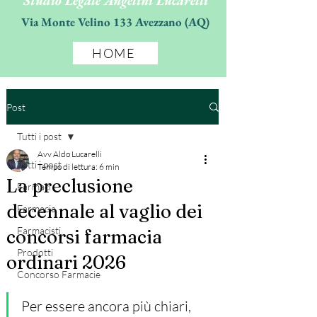
Studio Legale Angelini Lucarelli
Via Monte Velino 133 Avezzano (AQ)
HOME
Post
Tutti i post
Avv Aldo Lucarelli
Tutti i post
Tempo di lettura: 6 min
La preclusione
Farmaci
decennale al vaglio dei
Farmacia
Farmacisti
concorsi farmacia
Prodotti
ordinari 2026
Concorso Farmacie
Per essere ancora più chiari, 