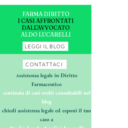
FARMA DIRITTO
I CASI AFFRONTATI
DALL'AVVOCATO
ALDO LUCARELLI
LEGGI IL BLOG
CONTATTACI
ssistenza legale in Diritto
A
Farmaceutico
centinaia di casi svolti consultabili nel
blog
chiedi assistenza legale ed esponi il tuo
caso a