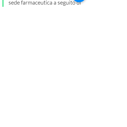
sede farmaceutica a seguito di 
concorso, a condizione che 
tale rinuncia sia da parte di 
tutti i co-titolari o soci, in 
modo che la farmacia 
(rinunciata) ritorni nella 
disponibilità. 
La preclusione decennale al vaglio dei 