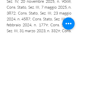
Sez. IV, 20 novembre 2025, n. 9068; 
Cons. Stato, Sez. III, 7 maggio 2025, n. 
3872; Cons. Stato, Sez. III, 23 maggio 
2024, n. 4587; Cons. Stato, Sez. III, 23 
febbraio 2024, n. 1779; Cons. Stato, 
Sez. III, 31 marzo 2023, n. 3329; Cons. 
Stato, Sez. III, 2 maggio 2022, n. 3410). 
Nel caso in esame, la 
ricorrente non ha evidenziato 
alcun profilo di manifesta 
illogicità, con la conseguenza 
che la censura deve essere 
disattesa.
Leggi il blog e trova il tuo caso 