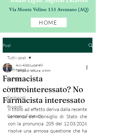
Studio Legale Angelini Lucarelli
Via Monte Velino 133 Avezzano (AQ)
HOME
Post
Tutti i post
Avv Aldo Lucarelli
Tutti i post
Tempo di lettura: 4 min
Farmacista
Farmaci
controinteressato? No
Farmacia
Farmacisti
Farmacista interessato
Prodotti
Il titolo ad effetto deriva dalla recente 
Concorso Farmacie
sentenza del Consiglio di Stato che 
con la pronuncia 205 del 12.03.2026 
risolve una annosa questione che ha 