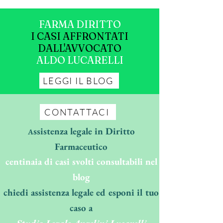
FARMA DIRITTO
I CASI AFFRONTATI
DALL'AVVOCATO
ALDO LUCARELLI
LEGGI IL BLOG
CONTATTACI
ssistenza legale in Diritto
A
Farmaceutico
centinaia di casi svolti consultabili nel
blog
chiedi assistenza legale ed esponi il tuo
caso a