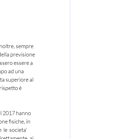
inoltre, sempre 
della previsione 
ssero essere a 
capo ad una 
ta superiore al 
ispetto è 
el 2017 hanno 
one fisiche, in 
 le  societa'  
direttamente, ai 