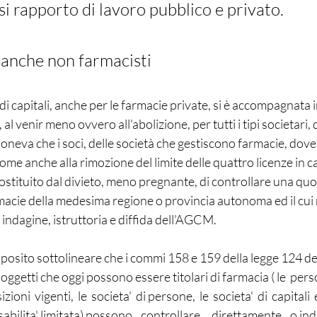
si rapporto di lavoro pubblico e privato.
 anche non farmacisti 
 di capitali, anche per le farmacie private, si è accompagnata 
al venir meno ovvero all'abolizione, per tutti i tipi societari, 
neva che i soci, delle società che gestiscono farmacie, dove
come anche alla rimozione del limite delle quattro licenze in 
sostituito dal divieto, meno pregnante, di controllare una quo
macie della medesima regione o provincia autonoma ed il cui r
 indagine, istruttoria e diffida dell'AGCM.
oposito sottolineare che i commi 158 e 159 della legge 124 d
i soggetti che oggi possono essere titolari di farmacia 
( le  pers
oni  vigenti,  le  societa'  di persone,  le  societa'  di  capitali  e 
bilita' limitata)
 possono    controllare,    direttamente    o in