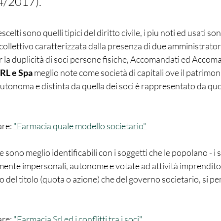
24/2017). 
escelti sono quelli tipici del diritto civile, i piu noti ed usati son
collettivo caratterizzata dalla presenza di due amministratori 
er la duplicità di soci persone fisiche, Accomandati ed Accoma
RL e Spa
 meglio note come società di capitali ove il patrimoni
autonoma e distinta da quella dei soci è rappresentato da quo
re: 
"Farmacia quale modello societario"
e sono meglio identificabili con i soggetti che le popolano
 - i 
mente impersonali, autonome e votate ad attività imprendito
to del titolo (quota o azione) che del governo societario, si pe
re: 
"Farmacia Srl ed i conflitti tra i soci"