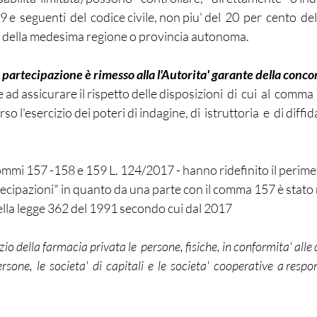
 e  seguenti  del  codice civile, 
non piu' del  20  per  cento  del
io della medesima regione o provincia autonoma.  
ri partecipazione
 è rimesso alla l'Autorita' garante della conco
ad assicurare il rispetto delle disposizioni  di  cui  al  comma  
so l'esercizio dei poteri di indagine, di  istruttoria  e  di diffi
commi 157 -158 e 159 L. 124/2017 - hanno ridefinito il perimet
tecipazioni" in quanto da una parte con il comma 157 è stato r
della legge 362 del 1991 secondo cui dal 2017
izio della farmacia privata
 le  persone, fisiche, in conformita' alle 
persone,  le  societa'  di  capitali  e  le  societa'  cooperative  a respo