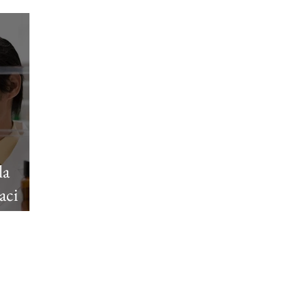
la
aci