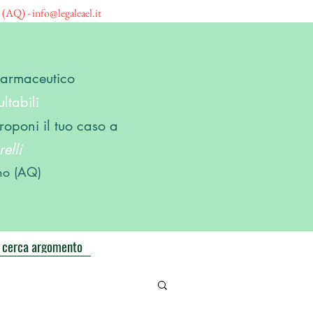
o (AQ) -
info@legaleael.it
 Farmaceutico
ltabili
roponi il tuo caso a
elli
no (AQ)
cerca argomento