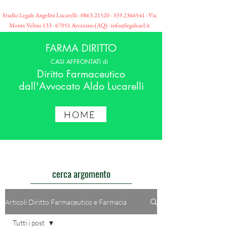
Studio Legale Angelini Lucarelli -
0863.21520 - 339
.2366541 - Via
Monte Velino
133 - 67051
Avezzano (AQ) -
info@legaleael.it
FARMA DIRITTO
CASI AFFRONTATI di
Diritto Farmaceutico
dall'Avvocato Aldo Lucarelli
HOME
cerca argomento
Articoli Diritto Farmaceutico e Farmacia
Tutti i post