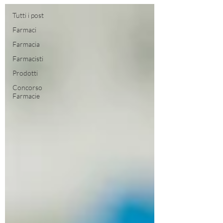
Tutti i post
Farmaci
Farmacia
Farmacisti
Prodotti
Concorso
Farmacie