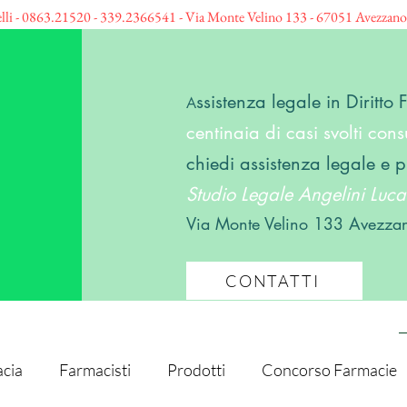
elli - 0863.21520 - 339.2366541 - Via Monte Velino 133 - 67051 Avezzan
ssistenza legale in Diritto
A
centinaia di casi svolti consu
chiedi assistenza legale e p
Studio Legale Angelini Lucar
Via Monte Velino 133 Avezza
CONTATTI
cia
Farmacisti
Prodotti
Concorso Farmacie