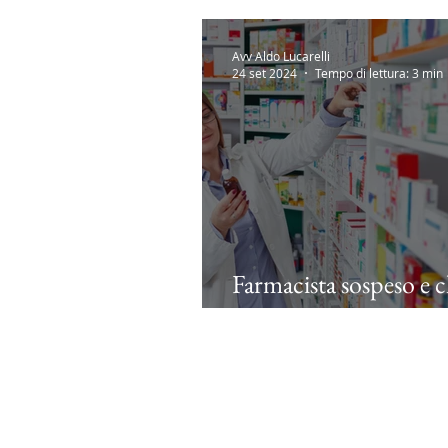
Avv Aldo Lucarelli
24 set 2024
Tempo di lettura: 3 min
Farmacista sospeso e 
farmacia.