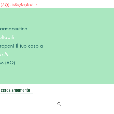
o (AQ) -
info@legaleael.it
 Farmaceutico
ltabili
roponi il tuo caso a
elli
no (AQ)
cerca argomento