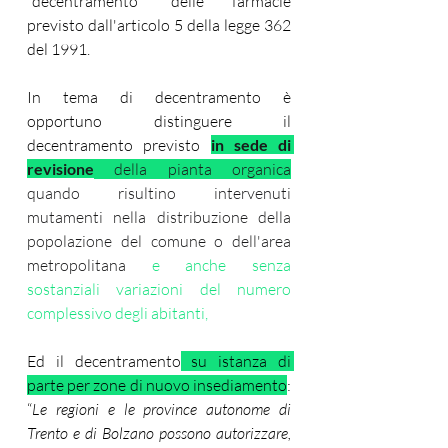
"decentramento" delle farmacie 
previsto dall'articolo 5 della legge 362 
del 1991.
In tema di decentramento è 
opportuno distinguere il 
decentramento previsto 
in sede di 
revisione
 della pianta organica
quando risultino intervenuti 
mutamenti nella distribuzione della 
popolazione del comune o dell'area 
metropolitana 
e anche senza 
sostanziali variazioni del numero 
complessivo degli abitanti, 
Ed il decentramento
 su istanza di 
parte per zone di nuovo insediamento
: 
“
Le regioni e le province autonome di 
Trento e di Bolzano possono autorizzare, 