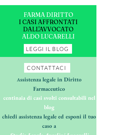
FARMA DIRITTO
I CASI AFFRONTATI
DALL'AVVOCATO
ALDO LUCARELLI
LEGGI IL BLOG
CONTATTACI
ssistenza legale in Diritto
A
Farmaceutico
centinaia di casi svolti consultabili nel
blog
chiedi assistenza legale ed esponi il tuo
caso a