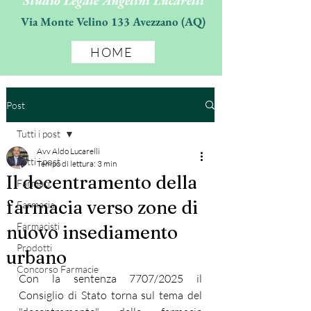
Studio Legale Angelini Lucarelli
Via Monte Velino 133 Avezzano (AQ)
HOME
Post
Tutti i post
Avv Aldo Lucarelli
Tutti i post
Tempo di lettura: 3 min
Il decentramento della
Farmaci
farmacia verso zone di
Farmacia
Farmacisti
nuovo insediamento
Prodotti
urbano
Concorso Farmacie
Con la sentenza 7707/2025 il 
Consiglio di Stato torna sul tema del 