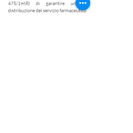
475/1968) di garantire un’equa 
distribuzione del servizio farmaceutico 
sul territorio per renderla accessibile a 
tutti, anche coloro che abitano in aree 
scarsamente abitate. Questi sono i 
parametri da valutare al fine di 
esaminare la legittimità dei 
provvedimenti comunali con cui viene 
determinata la zonizzazione delle 
farmacie. Una volta rispettati questi 
limiti le valutazioni amministrative in 
proposito sono ampiamente 
discrezionali e sfociano nel merito 
amministrativo, e possono essere 
sindacate solo in caso di manifesta 
illogicità o contraddittorietà (C.d.S. III, 
15 marzo 2021 n. 2240; 14 gennaio 
2021 n. 450).