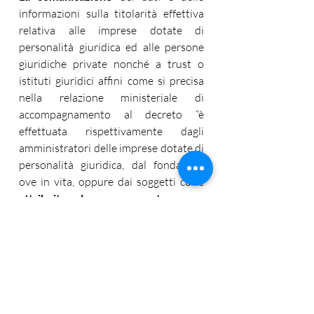
informazioni sulla titolarità effettiva 
relativa alle imprese dotate di 
personalità giuridica ed alle persone 
giuridiche private nonché a trust o 
istituti giuridici affini come si precisa 
nella relazione ministeriale di 
accompagnamento al decreto “è 
effettuata rispettivamente dagli 
amministratori delle imprese dotate di 
personalità giuridica, dal fondatore, 
ove in vita, oppure dai soggetti cui è 
attribuita la rappresentanza
 e 
l'amministrazione delle persone 
giuridiche e dai fiduciari dei trust o di 
istituti giuridici affini all'ufficio del 
registro delle imprese della camera di 
Commercio territorialmente 
competente”. Il tutto avverrà 