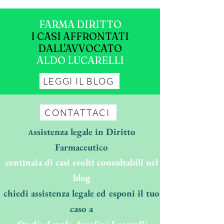
FARMA DIRITTO
I CASI AFFRONTATI
DALL'AVVOCATO
ALDO LUCARELLI
LEGGI IL BLOG
CONTATTACI
ssistenza legale in Diritto
A
Farmaceutico
centinaia di casi svolti consultabili nel
blog
chiedi assistenza legale ed esponi il tuo
caso a