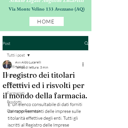
Studio Legale Angelini Lucarelli
Via Monte Velino 133 Avezzano (AQ)
HOME
Post
Tutti i post
Avv Aldo Lucarelli
Tutti i post
Tempo di lettura: 3 min
Il registro dei titolari
Farmaci
effettivi ed i risvolti per
Farmacia
Farmacisti
il mondo della farmacia.
Prodotti
E' un elenco consultabile di dati forniti 
Concorso Farmacie
dai rappresentanti delle imprese sulle 
titolarità effettive degli enti. Tutti gli 
iscritti al Registro delle Imprese 