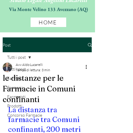
Studio Legale Angelini Lucarelli
Via Monte Velino 133 Avezzano (AQ)
HOME
Post
Tutti i post
Avv Aldo Lucarelli
Tutti i post
Tempo di lettura: 3 min
le distanze per le
Farmaci
Farmacie in Comuni
Farmacia
Farmacisti
confinanti
Prodotti
La distanza tra 
Concorso Farmacie
farmacie tra Comuni 
confinanti, 200 metri 