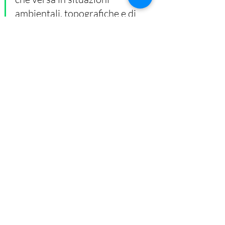
ambientali, topografiche e di 
viabilità che ne impongono 
l’istituzione.
Gli orientamenti della giurisprudenza 
sono nel senso di affermare l’ampia 
discrezionalità che caratterizza 
l’individuazione delle sedi 
farmaceutiche (cfr. Cons. Stato, sez. III, 
nn. 4030/2022 e 327/2021) e la 
ridotta portata precettiva che assume 
la relativa pianta organica e 
perimetrazione (cfr. Cons. Stato, sez. 
III, n. 2329/2021), il cui criterio 
ispiratore non è quello del massimo 
decentramento bensì quello della 