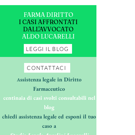
FARMA DIRITTO
I CASI AFFRONTATI
DALL'AVVOCATO
ALDO LUCARELLI
LEGGI IL BLOG
CONTATTACI
ssistenza legale in Diritto
A
Farmaceutico
centinaia di casi svolti consultabili nel
blog
chiedi assistenza legale ed esponi il tuo
caso a