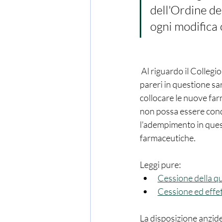
dell'Ordine de
ogni modifica 
 Al riguardo il Collegio ritiene, infatti, che la tesi di parte resistente, secondo cui l'acquisizione dei 
pareri in questione sa
collocare le nuove far
non possa essere condi
l'adempimento in quest
farmaceutiche.
Leggi pure:
Cessione della q
Cessione ed effet
La disposizione anzidet