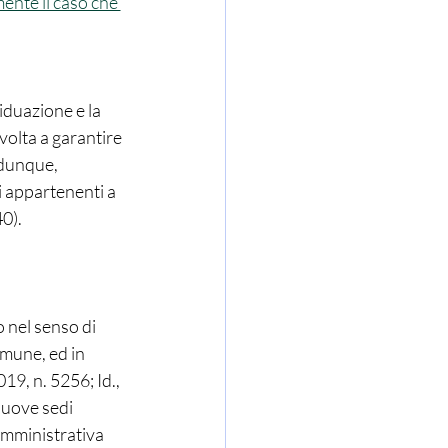
mente il caso che 
volta a garantire 
 dunque, 
i appartenenti a 
40).
 nel senso di 
mune, ed in 
019, n. 5256; Id., 
nuove sedi 
mministrativa 