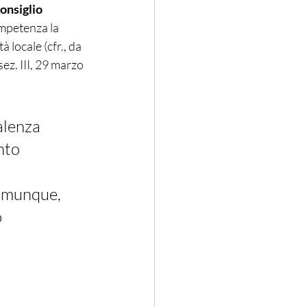
onsiglio 
ompetenza la 
 locale (cfr., da 
z. III, 29 marzo 
nto 
omunque, 
 