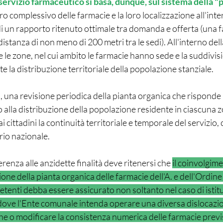
 servizio farmaceutico si basa, dunque, sul sistema della "
 complessivo delle farmacie e la loro localizzazione all'inter
i un rapporto ritenuto ottimale tra domanda e offerta (una f
istanza di non meno di 200 metri tra le sedi). All'interno dell
 le zone, nel cui ambito le farmacie hanno sede e la suddivisi
ette la distribuzione territoriale della popolazione stanziale.
, una revisione periodica della pianta organica che risponde a
 alla distribuzione della popolazione residente in ciascuna 
 ai cittadini la continuità territoriale e temporale del servizio
orio nazionale.
enza alle anzidette finalità deve ritenersi che 
il coinvolgime
one della pianta organica delle farmacie dell'A. e dell'Ordine
tenti debba essere assicurato non soltanto nel caso di istit
ove l'Ente comunale intenda operare una diversa dislocazion
he o modificare la consistenza numerica delle farmacie prev