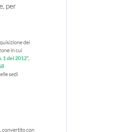
e, per 
one in cui 
n. 1 del 2012
", 
68
lle sedi 
, convertito con 