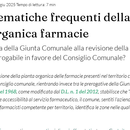
 giu 2025
Tempo di lettura: 7 min
ematiche frequenti dell
© Copyright
rganica farmacie
 della Giunta Comunale alla revisione della 
rogabile in favore del Consiglio Comunale? 
ione della pianta organica delle farmacie presenti nel territorio 
onsiglio comunale, rientrando invece tra le prerogative della Giun
 del 1968
, come modificata dal 
D.L. n. 1 del 2012
, stabilisce che "
accessibilità al servizio farmaceutico, il comune, sentiti l'aziend
farmacisti competente per territorio, identifica le zone nelle quali