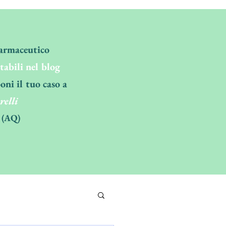
Farmaceutico
ltabili nel blog
oni il tuo caso a
relli
 (AQ)