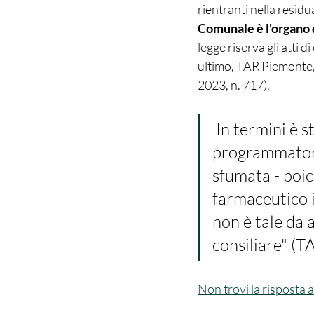
rientranti nella resid
Comunale è l'organo d
legge riserva gli atti 
ultimo, TAR Piemonte, 
2023, n. 717).
 In termini è stato, altresì, recentemente ribadito che "la valenza 
programmatoria
sfumata - poich
farmaceutico 
non è tale da 
consiliare" (T
Non trovi la risposta