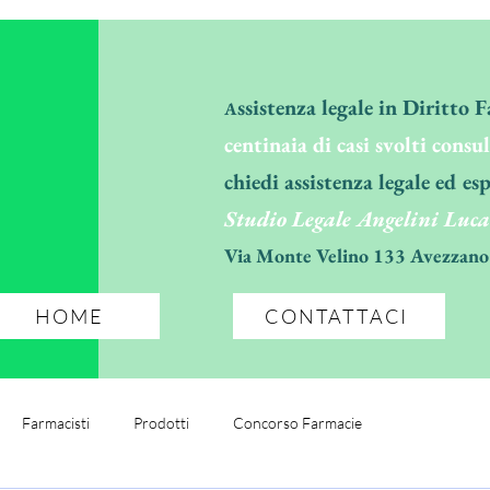
ssistenza legale in Diritto 
A
centinaia di casi svolti consu
chiedi assistenza legale ed esp
Studio Legale Angelini Luca
Via Monte Velino 133 Avezzano
HOME
CONTATTACI
Farmacisti
Prodotti
Concorso Farmacie