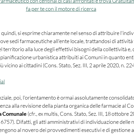
to farmaceutico con centinai di casi affrontati e trova Gratuita
fa per te con il motore di ricerca
ove sedi farmaceutiche all'ente locale, trattandosi di attività 
territorio alla luce degli effettivi bisogni della collettività e,
 pianificazione urbanistica attribuiti ai Comuni in quanto ent
ù vicino ai cittadini (Cons. Stato, Sez. III, 2 aprile 2020, n. 22
ial
ziale, poi, l'orientamento è ormai assolutamente consolidato
nza alla revisione della pianta organica delle farmacie al Co
ta Comunale 
(cfr., ex multis, Cons. Stato, Sez. III, 18 ottobre 2
57). Difatti, gli atti amministrativi di individuazione delle 
ngono al novero dei provvedimenti esecutivi e di gestione a