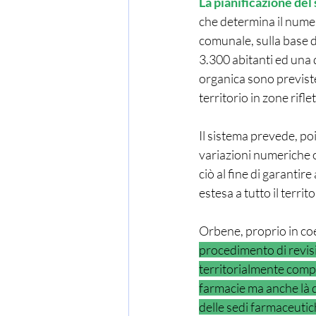
La pianificazione del
che determina il numero
comunale, sulla base d
3.300 abitanti ed una d
organica sono previste
territorio in zone rifl
Il sistema prevede, poi
variazioni numeriche o
ciò al fine di garantire
estesa a tutto il territ
Orbene, proprio in coer
procedimento di revisi
territorialmente compe
farmacie ma anche là d
delle sedi farmaceutic