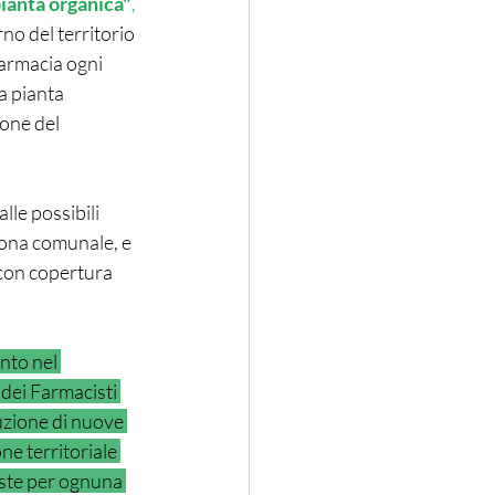
pianta organica"
,
no del territorio 
armacia ogni 
a pianta 
one del 
lle possibili 
zona comunale, e 
, con copertura 
nto nel 
 dei Farmacisti 
uzione di nuove 
e territoriale 
iste per ognuna 