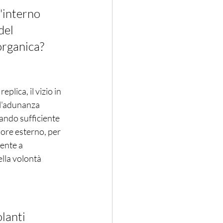
'interno 
del 
organica? 
lica, il vizio in 
ll'adunanza 
tando sufficiente 
sore esterno, per 
ente a 
lla volontà 
lanti 