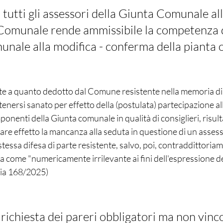
 tutti gli assessori della Giunta Comunale all
 Comunale rende ammissibile la competenza 
nale alla modifica - conferma della pianta 
e a quanto dedotto dal Comune resistente nella memoria di rep
enersi sanato per effetto della (postulata) partecipazione a
omponenti della Giunta comunale in qualità di consiglieri, risul
lare effetto la mancanza alla seduta in questione di un asses
tessa difesa di parte resistente, salvo, poi, contraddittoriam
za come "numericamente irrilevante ai fini dell'espressione de
bria 168/2025)
i richiesta dei pareri obbligatori ma non vinco