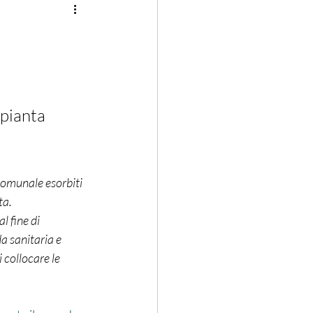
a
pianta 
comunale esorbiti 
ta.
al fine di 
a sanitaria e 
 collocare le 