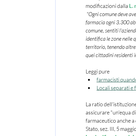
modificazioni dalla 
L. 
 "Ogni comune deve avere un numero di farmacie in rapporto a quanto disposto dall'articolo 1 (una 
farmacia ogni 3.300 abit
comune, sentiti l'aziend
identifica le zone nelle 
territorio, tenendo altre
quei cittadini residenti
Leggi pure
farmacisti quand
Locali separati e 
La ratio dell'istituzio
assicurare "un'equa dist
farmaceutico anche a qu
Stato, sez. III, 5 magg