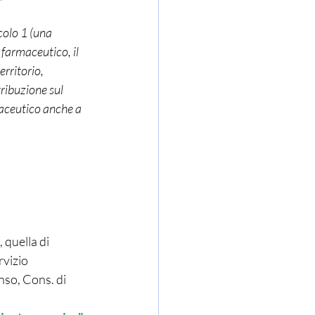
 farmaceutico, il 
rritorio, 
tribuzione sul 
rmaceutico anche a 
 quella di 
rvizio 
nso, Cons. di 