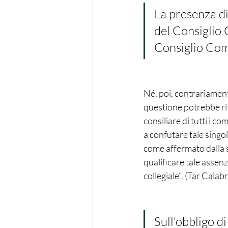
La presenza di
del Consiglio
Consiglio Comu
Né, poi, contrariament
questione potrebbe rit
consiliare di tutti i c
a confutare tale singo
come affermato dalla s
qualificare tale assen
collegiale". (Tar Cala
Sull'obbligo d