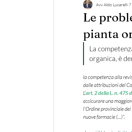
Avv Aldo Lucarelli
7
Le probl
pianta o
La competenza
organica, è de
la competenza alla revis
dalle attribuzioni del C
L'
art. 2 della L. n. 475
assicurare una maggiore 
l'Ordine provinciale dei 
nuove farmacie (...)".