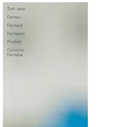
Tutti i post
Farmaci
Farmacia
Farmacisti
Prodotti
Concorso
Farmacie