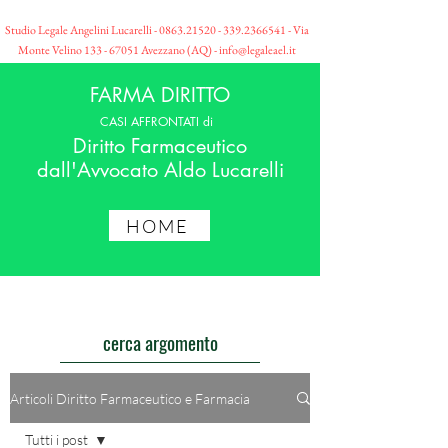
Studio Legale Angelini Lucarelli -
0863.21520 - 339
.2366541 - Via
Monte Velino
133 - 67051
Avezzano (AQ) -
info@legaleael.it
FARMA DIRITTO
CASI AFFRONTATI di
Diritto Farmaceutico
dall'Avvocato Aldo Lucarelli
HOME
cerca argomento
Articoli Diritto Farmaceutico e Farmacia
Tutti i post