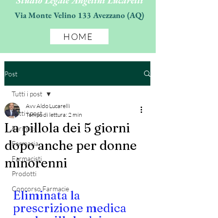
Studio Legale Angelini Lucarelli
Via Monte Velino 133 Avezzano (AQ)
HOME
Post
Tutti i post
Avv Aldo Lucarelli
Tutti i post
Tempo di lettura: 2 min
La pillola dei 5 giorni
Farmaci
dopo anche per donne
Farmacia
Farmacisti
minorenni
Prodotti
Concorso Farmacie
Eliminata la 
prescrizione medica 