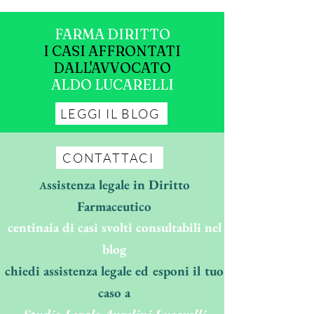
FARMA DIRITTO
I CASI AFFRONTATI
DALL'AVVOCATO
ALDO LUCARELLI
LEGGI IL BLOG
CONTATTACI
ssistenza legale in Diritto
A
Farmaceutico
centinaia di casi svolti consultabili nel
blog
chiedi assistenza legale ed esponi il tuo
caso a