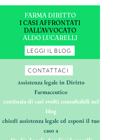
FARMA DIRITTO
I CASI AFFRONTATI
DALL'AVVOCATO
ALDO LUCARELLI
LEGGI IL BLOG
CONTATTACI
ssistenza legale in Diritto
A
Farmaceutico
centinaia di casi svolti consultabili nel
blog
chiedi assistenza legale ed esponi il tuo
caso a