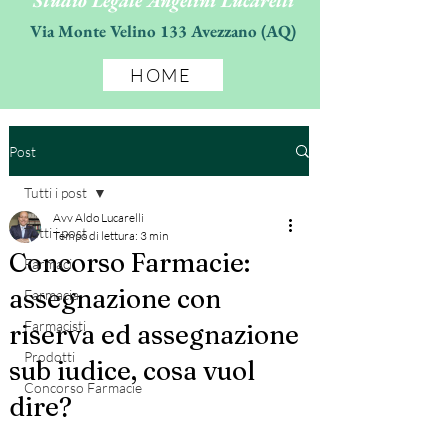
Studio Legale Angelini Lucarelli
Via Monte Velino 133 Avezzano (AQ)
HOME
Post
Tutti i post
Avv Aldo Lucarelli
Tutti i post
Tempo di lettura: 3 min
Concorso Farmacie:
Farmaci
assegnazione con
Farmacia
Farmacisti
riserva ed assegnazione
Prodotti
sub iudice, cosa vuol
Concorso Farmacie
dire?