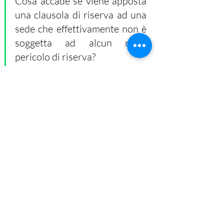
Cosa accade se viene apposta 
una clausola di riserva ad una 
sede che effettivamente non è 
soggetta ad alcun reale 
pericolo di riserva? 
Una clausola di riserva non effettiva - 
perché non collegata ad un reale 
pericolo giudiziario -  andrà quindi in 
contrasto con i principi di "buon 
andamento" previsti dall'art. 97 della 
Costituzione e si potrà considererà 
quindi come non apposta. 
Vi sarebbe infatti astrattamente il 
rischio di intaccare l'intero contratto 