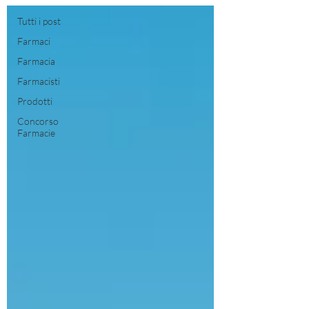
Tutti i post
Farmaci
Farmacia
Farmacisti
Prodotti
Concorso
Farmacie