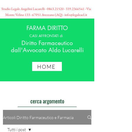
Studio Legale Angelini Lucarelli -
0863.21520 - 339
.2366541 - Via
Monte Velino
133 - 67051
Avezzano (AQ) -
info@legaleael.it
FARMA DIRITTO
CASI AFFRONTATI di
Diritto Farmaceutico
dall'Avvocato Aldo Lucarelli
HOME
cerca argomento
Articoli Diritto Farmaceutico e Farmacia
Tutti i post