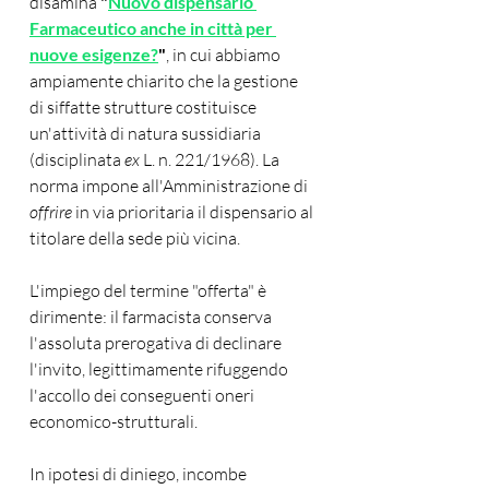
disamina 
"
Nuovo dispensario 
Farmaceutico anche in città per 
nuove esigenze?
"
, in cui abbiamo 
ampiamente chiarito che la gestione 
di siffatte strutture costituisce 
un'attività di natura sussidiaria 
(disciplinata 
ex
 L. n. 221/1968). La 
norma impone all'Amministrazione di 
offrire
 in via prioritaria il dispensario al 
titolare della sede più vicina.
L'impiego del termine "offerta" è 
dirimente: il farmacista conserva 
l'assoluta prerogativa di declinare 
l'invito, legittimamente rifuggendo 
l'accollo dei conseguenti oneri 
economico-strutturali. 
In ipotesi di diniego, incombe 