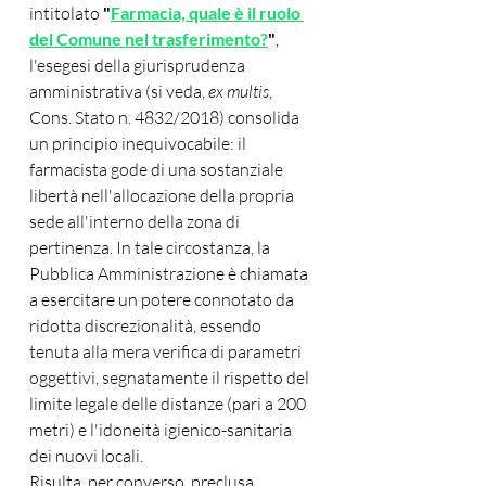
intitolato 
"
Farmacia, quale è il ruolo 
del Comune nel trasferimento?
"
, 
l'esegesi della giurisprudenza 
amministrativa (si veda, 
ex multis
, 
Cons. Stato n. 4832/2018) consolida 
un principio inequivocabile: il 
farmacista gode di una sostanziale 
libertà nell'allocazione della propria 
sede all'interno della zona di 
pertinenza. In tale circostanza, la 
Pubblica Amministrazione è chiamata 
a esercitare un potere connotato da 
ridotta discrezionalità, essendo 
tenuta alla mera verifica di parametri 
oggettivi, segnatamente il rispetto del 
limite legale delle distanze (pari a 200 
metri) e l'idoneità igienico-sanitaria 
dei nuovi locali.
Risulta, per converso, preclusa 