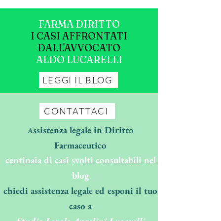
FARMA DIRITTO
I CASI AFFRONTATI
DALL'AVVOCATO
ALDO LUCARELLI
LEGGI IL BLOG
CONTATTACI
ssistenza legale in Diritto
A
Farmaceutico
centinaia di casi svolti consultabili nel
blog
chiedi assistenza legale ed esponi il tuo
caso a