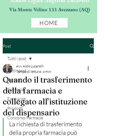
Studio Legale Angelini Lucarelli
Via Monte Velino 133 Avezzano (AQ)
HOME
Post
Tutti i post
Avv Aldo Lucarelli
Tutti i post
Tempo di lettura: 4 min
Quando il trasferimento
Farmaci
della farmacia e
Farmacia
Farmacisti
collegato all’istituzione
Prodotti
del dispensario
Concorso Farmacie
La richiesta di trasferimento 
della propria farmacia può 