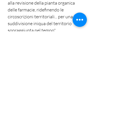
alla revisione della pianta organica 
delle farmacie, ridefinendo le 
circoscrizioni territoriali... per una 
suddivisione iniqua del territorio 
sopraggiunta nel tempo". 
A fronte di mutamenti demografici o 
di flussi traslativi che generino 
sperequazioni, compete in via 
esclusiva al Comune – titolare del 
potere di localizzazione – ridisegnare 
la geografia delle sedi al fine di 
garantire un'equa e razionale 
copertura assistenziale.