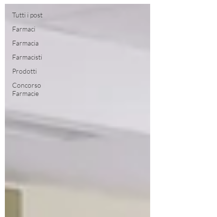
Tutti i post
Farmaci
Farmacia
Farmacisti
Prodotti
Concorso
Farmacie