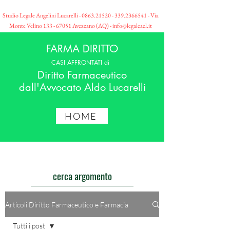
Studio Legale Angelini Lucarelli -
0863.21520 - 339
.2366541 - Via
Monte Velino
133 - 67051
Avezzano (AQ) -
info@legaleael.it
FARMA DIRITTO
CASI AFFRONTATI di
Diritto Farmaceutico
dall'Avvocato Aldo Lucarelli
HOME
cerca argomento
Articoli Diritto Farmaceutico e Farmacia
Tutti i post